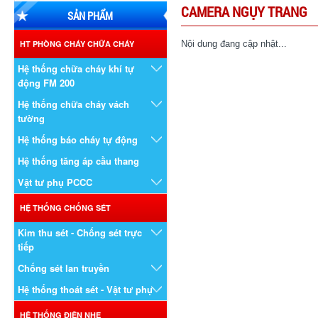
CAMERA NGỤY TRANG
SẢN PHẨM
HT PHÒNG CHÁY CHỮA CHÁY
Nội dung đang cập nhật...
Hệ thống chữa cháy khí tự
động FM 200
Hệ thống chữa cháy vách
tường
Hệ thống báo cháy tự động
Hệ thống tăng áp cầu thang
Vật tư phụ PCCC
HỆ THỐNG CHỐNG SÉT
Kim thu sét - Chống sét trực
tiếp
Chống sét lan truyền
Hệ thống thoát sét - Vật tư phụ
HỆ THỐNG ĐIỆN NHẸ