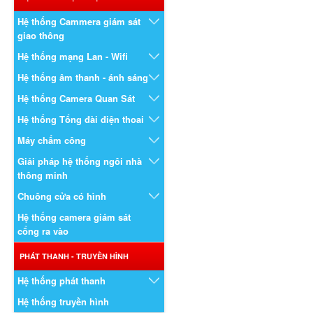
Hệ thống Cammera giám sát
giao thông
Hệ thống mạng Lan - Wifi
Hệ thống âm thanh - ánh sáng
Hệ thống Camera Quan Sát
Hệ thống Tổng đài điện thoai
Máy chấm công
Giải pháp hệ thống ngôi nhà
thông minh
Chuông cửa có hình
Hệ thống camera giám sát
cổng ra vào
PHÁT THANH - TRUYỀN HÌNH
Hệ thống phát thanh
Hệ thống truyền hình