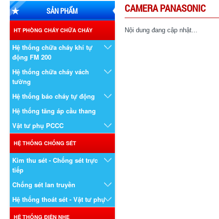
CAMERA PANASONIC
SẢN PHẨM
HT PHÒNG CHÁY CHỮA CHÁY
Nội dung đang cập nhật...
Hệ thống chữa cháy khí tự
động FM 200
Hệ thống chữa cháy vách
tường
Hệ thống báo cháy tự động
Hệ thống tăng áp cầu thang
Vật tư phụ PCCC
HỆ THỐNG CHỐNG SÉT
Kim thu sét - Chống sét trực
tiếp
Chống sét lan truyền
Hệ thống thoát sét - Vật tư phụ
HỆ THỐNG ĐIỆN NHẸ