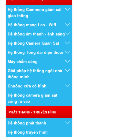
Hệ thống Cammera giám sát
giao thông
Hệ thống mạng Lan - Wifi
Hệ thống âm thanh - ánh sáng
Hệ thống Camera Quan Sát
Hệ thống Tổng đài điện thoai
Máy chấm công
Giải pháp hệ thống ngôi nhà
thông minh
Chuông cửa có hình
Hệ thống camera giám sát
cổng ra vào
PHÁT THANH - TRUYỀN HÌNH
Hệ thống phát thanh
Hệ thống truyền hình