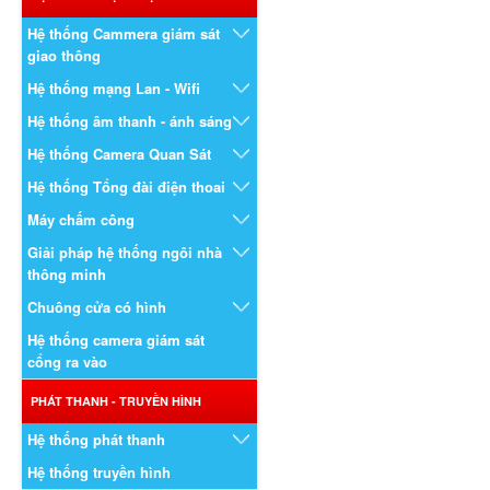
Hệ thống Cammera giám sát
giao thông
Hệ thống mạng Lan - Wifi
Hệ thống âm thanh - ánh sáng
Hệ thống Camera Quan Sát
Hệ thống Tổng đài điện thoai
Máy chấm công
Giải pháp hệ thống ngôi nhà
thông minh
Chuông cửa có hình
Hệ thống camera giám sát
cổng ra vào
PHÁT THANH - TRUYỀN HÌNH
Hệ thống phát thanh
Hệ thống truyền hình