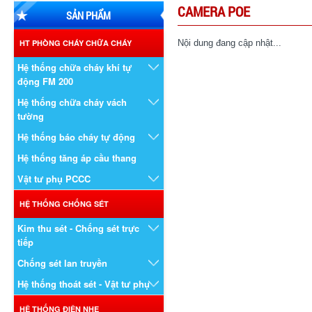
CAMERA POE
SẢN PHẨM
HT PHÒNG CHÁY CHỮA CHÁY
Nội dung đang cập nhật...
Hệ thống chữa cháy khí tự
động FM 200
Hệ thống chữa cháy vách
tường
Hệ thống báo cháy tự động
Hệ thống tăng áp cầu thang
Vật tư phụ PCCC
HỆ THỐNG CHỐNG SÉT
Kim thu sét - Chống sét trực
tiếp
Chống sét lan truyền
Hệ thống thoát sét - Vật tư phụ
HỆ THỐNG ĐIỆN NHẸ