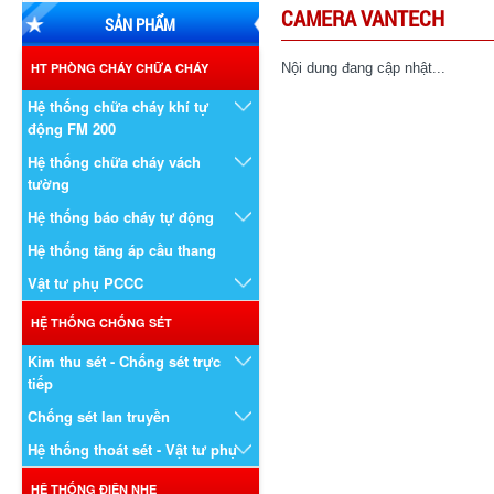
CAMERA VANTECH
SẢN PHẨM
HT PHÒNG CHÁY CHỮA CHÁY
Nội dung đang cập nhật...
Hệ thống chữa cháy khí tự
động FM 200
Hệ thống chữa cháy vách
tường
Hệ thống báo cháy tự động
Hệ thống tăng áp cầu thang
Vật tư phụ PCCC
HỆ THỐNG CHỐNG SÉT
Kim thu sét - Chống sét trực
tiếp
Chống sét lan truyền
Hệ thống thoát sét - Vật tư phụ
HỆ THỐNG ĐIỆN NHẸ