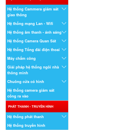
Hệ thống Cammera giám sát
giao thông
Hệ thống mạng Lan - Wifi
Hệ thống âm thanh - ánh sáng
Hệ thống Camera Quan Sát
Hệ thống Tổng đài điện thoai
Máy chấm công
Giải pháp hệ thống ngôi nhà
thông minh
Chuông cửa có hình
Hệ thống camera giám sát
cổng ra vào
PHÁT THANH - TRUYỀN HÌNH
Hệ thống phát thanh
Hệ thống truyền hình