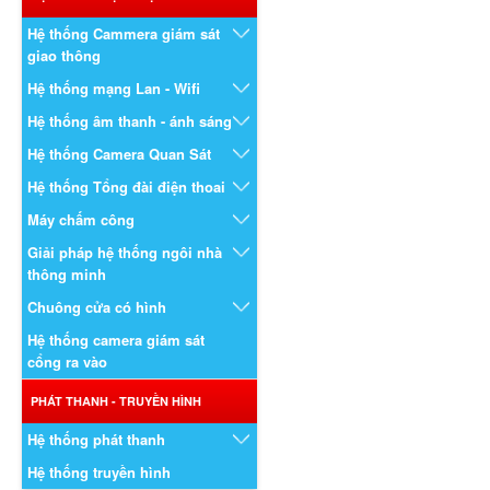
Hệ thống Cammera giám sát
giao thông
Hệ thống mạng Lan - Wifi
Hệ thống âm thanh - ánh sáng
Hệ thống Camera Quan Sát
Hệ thống Tổng đài điện thoai
Máy chấm công
Giải pháp hệ thống ngôi nhà
thông minh
Chuông cửa có hình
Hệ thống camera giám sát
cổng ra vào
PHÁT THANH - TRUYỀN HÌNH
Hệ thống phát thanh
Hệ thống truyền hình