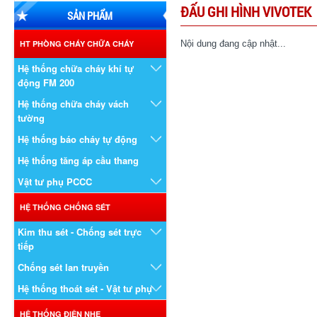
ĐẤU GHI HÌNH VIVOTEK
SẢN PHẨM
HT PHÒNG CHÁY CHỮA CHÁY
Nội dung đang cập nhật...
Hệ thống chữa cháy khí tự
động FM 200
Hệ thống chữa cháy vách
tường
Hệ thống báo cháy tự động
Hệ thống tăng áp cầu thang
Vật tư phụ PCCC
HỆ THỐNG CHỐNG SÉT
Kim thu sét - Chống sét trực
tiếp
Chống sét lan truyền
Hệ thống thoát sét - Vật tư phụ
HỆ THỐNG ĐIỆN NHẸ