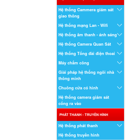
Hệ thống Cammera giám sát
giao thông
Hệ thống mạng Lan - Wifi
Hệ thống âm thanh - ánh sáng
Hệ thống Camera Quan Sát
Hệ thống Tổng đài điện thoai
Máy chấm công
Giải pháp hệ thống ngôi nhà
thông minh
Chuông cửa có hình
Hệ thống camera giám sát
cổng ra vào
PHÁT THANH - TRUYỀN HÌNH
Hệ thống phát thanh
Hệ thống truyền hình