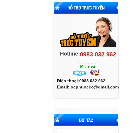
HỖ TRỢ TRỰC TUYẾN
Hotline:
0983 032 962
Mr.Triều
Điện thoại:0983 032 962
Email:locphuocco@gmail.com
ĐỐI TÁC