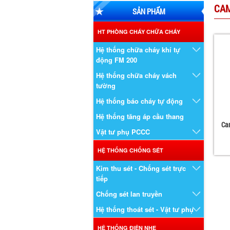
CAM
SẢN PHẨM
HT PHÒNG CHÁY CHỮA CHÁY
Hệ thống chữa cháy khí tự
động FM 200
Hệ thống chữa cháy vách
tường
Hệ thống báo cháy tự động
Hệ thống tăng áp cầu thang
Ca
Vật tư phụ PCCC
HỆ THỐNG CHỐNG SÉT
Kim thu sét - Chống sét trực
tiếp
Chống sét lan truyền
Hệ thống thoát sét - Vật tư phụ
HỆ THỐNG ĐIỆN NHẸ