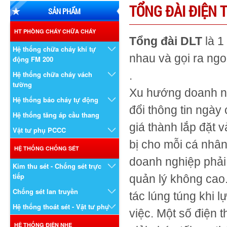
TỔNG ĐÀI ĐIỆN T
SẢN PHẨM
HT PHÒNG CHÁY CHỮA CHÁY
Tổng đài DLT
là 1
Hệ thống chữa cháy khí tự
nhau và gọi ra ng
động FM 200
.
Hệ thống chữa cháy vách
tường
Xu hướng doanh ng
Hệ thống báo cháy tự động
đổi thông tin ngày
Hệ thống tăng áp cầu thang
giá thành lắp đặt 
Vật tư phụ PCCC
bị cho mỗi cá nhân
HỆ THỐNG CHỐNG SÉT
doanh nghiệp phải 
Kim thu sét - Chống sét trực
tiếp
quản lý không cao.
Chống sét lan truyền
tác lúng túng khi 
Hệ thống thoát sét - Vật tư phụ
việc. Một số điện 
HỆ THỐNG ĐIỆN NHẸ