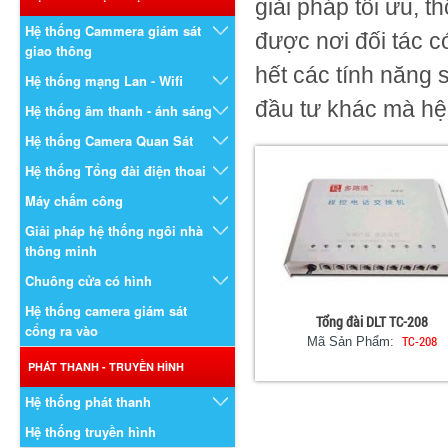
giải pháp tối ưu, 
Hệ thống Cammera giám sát
được nơi đối tác c
giao thông
hết các tính năng 
Hệ thống mạng Lan - Wifi
đầu tư khác mà hệ 
Hệ thống âm thanh - ánh sáng
Hệ thống Camera Quan Sát
Hệ thống Tổng đài điện thoai
Máy chấm công
Giải pháp hệ thống ngôi nhà
thông minh
Chuông cửa có hình
Hệ thống camera giám sát
Tổng đài DLT TC-208
cổng ra vào
TC-208
Mã Sản Phẩm:
PHÁT THANH - TRUYỀN HÌNH
Hệ thống phát thanh
Hệ thống truyền hình