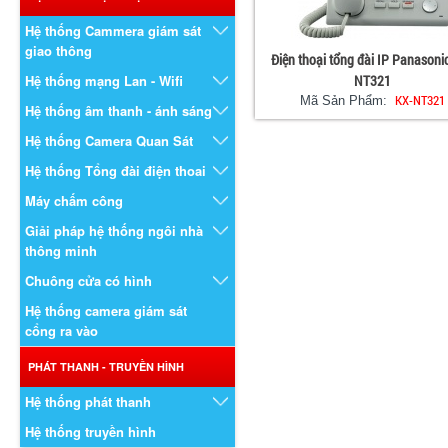
Hệ thống Cammera giám sát
giao thông
Điện thoại tổng đài IP Panasoni
Hệ thống mạng Lan - Wifi
NT321
KX-NT321
Mã Sản Phẩm:
Hệ thống âm thanh - ánh sáng
Hệ thống Camera Quan Sát
Hệ thống Tổng đài điện thoai
Máy chấm công
Giải pháp hệ thống ngôi nhà
thông minh
Chuông cửa có hình
Hệ thống camera giám sát
cổng ra vào
PHÁT THANH - TRUYỀN HÌNH
Hệ thống phát thanh
Hệ thống truyền hình