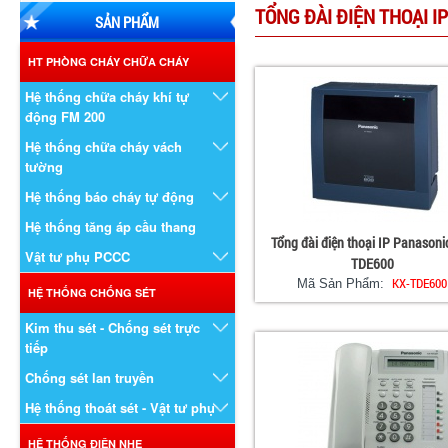
TỔNG ĐÀI ĐIỆN THOẠI I
SẢN PHẨM
HT PHÒNG CHÁY CHỮA CHÁY
Hệ thống chữa cháy khí tự
động FM 200
Hệ thống chữa cháy vách
tường
Hệ thống báo cháy tự động
Hệ thống tăng áp cầu thang
Tổng đài điện thoại IP Panasoni
Vật tư phụ PCCC
TDE600
KX-TDE600
Mã Sản Phẩm:
HỆ THỐNG CHỐNG SÉT
Kim thu sét - Chống sét trực
tiếp
Chống sét lan truyền
Hệ thống thoát sét - Vật tư phụ
HỆ THỐNG ĐIỆN NHẸ