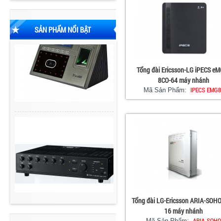
SẢN PHẨM NỔI BẬT
Tổng đài Ericsson-LG iPECS e
8CO-64 máy nhánh
IPECS EMG8
Mã Sản Phẩm:
Tổng đài LG-Ericsson ARIA-SOHO
16 máy nhánh
ARIA-SOH
Mã Sản Phẩm: