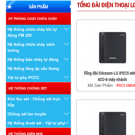
TỔNG ĐÀI ĐIỆN THOẠI 
SẢN PHẨM
HT PHÒNG CHÁY CHỮA CHÁY
Hệ thống chữa cháy khí tự
động FM 200
Hệ thống chữa cháy vách
tường
Hệ thống báo cháy tự động
Hệ thống tăng áp cầu thang
Tổng đài Ericsson-LG iPECS e
Vật tư phụ PCCC
4CO-8 máy nhánh
IPECS EMG8
Mã Sản Phẩm:
HỆ THỐNG CHỐNG SÉT
Kim thu sét - Chống sét trực
tiếp
Chống sét lan truyền
Hệ thống thoát sét - Vật tư phụ
HỆ THỐNG ĐIỆN NHẸ