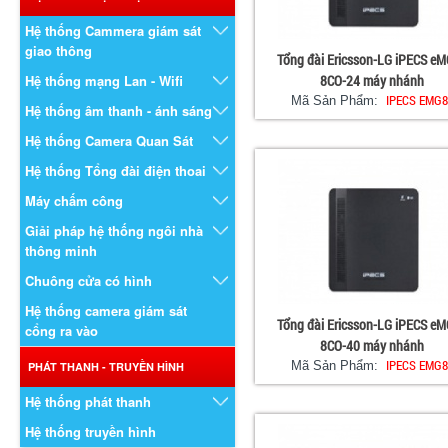
Hệ thống Cammera giám sát
giao thông
Tổng đài Ericsson-LG iPECS e
Hệ thống mạng Lan - Wifi
8CO-24 máy nhánh
IPECS EMG8
Mã Sản Phẩm:
Hệ thống âm thanh - ánh sáng
Hệ thống Camera Quan Sát
Hệ thống Tổng đài điện thoai
Máy chấm công
Giải pháp hệ thống ngôi nhà
thông minh
Chuông cửa có hình
Hệ thống camera giám sát
Tổng đài Ericsson-LG iPECS e
cổng ra vào
8CO-40 máy nhánh
IPECS EMG8
Mã Sản Phẩm:
PHÁT THANH - TRUYỀN HÌNH
Hệ thống phát thanh
Hệ thống truyền hình