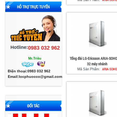
HỖ TRỢ TRỰC TUYẾN
Hotline:
0983 032 962
Tổng đài LG-Ericsson ARIA-SOHO
Mr.Triều
32 máy nhánh
ARIA-SOH
Mã Sản Phẩm:
Điện thoại:0983 032 962
Email:locphuocco@gmail.com
ĐỐI TÁC