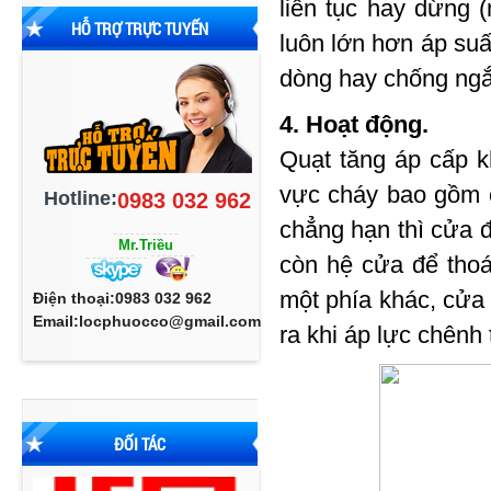
liên tục hay dừng 
HỖ TRỢ TRỰC TUYẾN
luôn lớn hơn áp suấ
dòng hay chống ngắ
4. Hoạt động.
Quạt tăng áp cấp k
vực cháy bao gồm c
Hotline:
0983 032 962
chẳng hạn thì cửa đ
Mr.Triều
còn hệ cửa để thoát
một phía khác, cửa
Điện thoại:0983 032 962
Email:locphuocco@gmail.com
ra khi áp lực chênh
ĐỐI TÁC