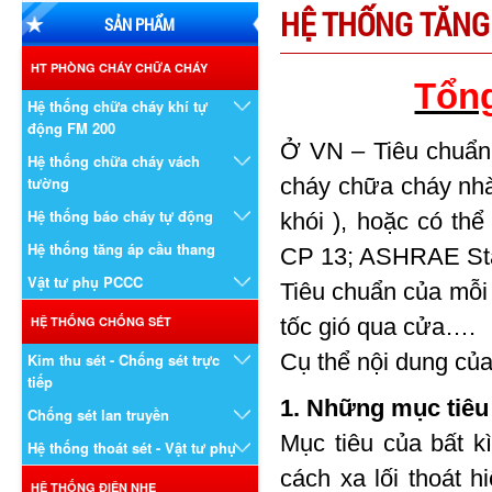
HỆ THỐNG TĂNG
SẢN PHẨM
HT PHÒNG CHÁY CHỮA CHÁY
Tổng
Hệ thống chữa cháy khí tự
động FM 200
Ở VN – Tiêu chuẩn
Hệ thống chữa cháy vách
tường
cháy chữa cháy nhà 
Hệ thống báo cháy tự động
khói ), hoặc có th
Hệ thống tăng áp cầu thang
CP 13; ASHRAE St
Vật tư phụ PCCC
Tiêu chuẩn của mỗi
HỆ THỐNG CHỐNG SÉT
tốc gió qua cửa….
Cụ thể nội dung của
Kim thu sét - Chống sét trực
tiếp
1. Những mục tiêu 
Chống sét lan truyền
Mục tiêu của bất k
Hệ thống thoát sét - Vật tư phụ
cách xa lối thoát 
HỆ THỐNG ĐIỆN NHẸ