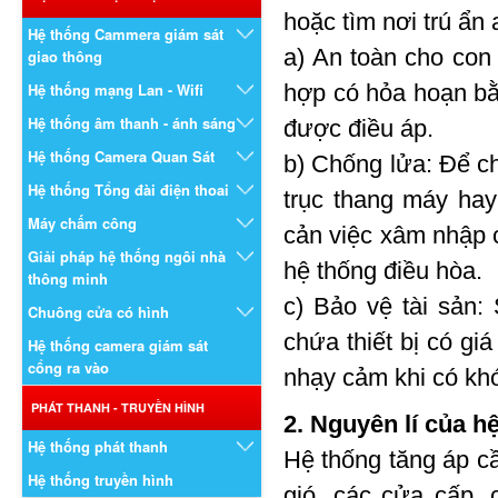
hoặc tìm nơi trú ẩn 
Hệ thống Cammera giám sát
a) An toàn cho con
giao thông
Hệ thống mạng Lan - Wifi
hợp có hỏa hoạn bằ
Hệ thống âm thanh - ánh sáng
được điều áp.
Hệ thống Camera Quan Sát
b) Chống lửa: Để c
Hệ thống Tổng đài điện thoai
trục thang máy hay
Máy chấm công
cản việc xâm nhập c
Giải pháp hệ thống ngôi nhà
hệ thống điều hòa.
thông minh
c) Bảo vệ tài sản:
Chuông cửa có hình
chứa thiết bị có giá
Hệ thống camera giám sát
cổng ra vào
nhạy cảm khi có khó
PHÁT THANH - TRUYỀN HÌNH
2. Nguyên lí của h
Hệ thống phát thanh
Hệ thống tăng áp c
Hệ thống truyền hình
gió, các cửa cấp,