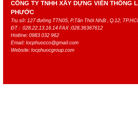
CÔNG TY TNHH XÂY DỰNG VIỄN THÔNG 
PHƯỚC
Trụ sở:
127 đường TTN05, P.Tân Thới Nhất
, Q.12, TP.H
ĐT : 028.22.13.16.14 FAX :028.36367612
Hotline: 0983 032 962
Email: locphuocco@gmail.com
Website: locphuocgroup.com