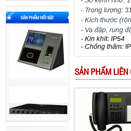
-
Số kênh nhớ:
1
-
Trọng lượng:
31
SẢN PHẨM NỔI BẬT
-
Kích thước
(rộ
-
Va đập, rung đ
- Kín khít: IP54
- Chống thấm:
I
SẢN PHẨM LIÊN