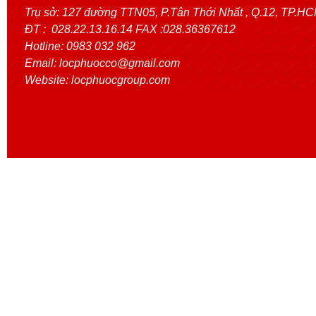
Trụ sở:
127 đường TTN05, P.Tân Thới Nhất
, Q.12, TP.H
ĐT : 028.22.13.16.14 FAX :028.36367612
Hotline: 0983 032 962
Email: locphuocco@gmail.com
Website: locphuocgroup.com