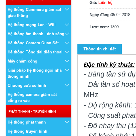
Giá:
Liên hệ
Hệ thống Cammera giám sát
giao thông
Ngày đăng:
05-02-2018
Hệ thống mạng Lan - Wifi
Lượt xem:
1809
Hệ thống âm thanh - ánh sáng
Hệ thống Camera Quan Sát
Thông tin chi tiết
Hệ thống Tổng đài điện thoai
Máy chấm công
Đặc tính kỹ thuật:
Giải pháp hệ thống ngôi nhà
-
Băng tần sử dụ
thông minh
-
Dải tần số hoạt
Chuông cửa có hình
MHz
Hệ thống camera giám sát
cổng ra vào
-
Độ rộng kênh:
1
PHÁT THANH - TRUYỀN HÌNH
-
Công suất phát
Hệ thống phát thanh
-
Độ nhạy thu (1
Hệ thống truyền hình