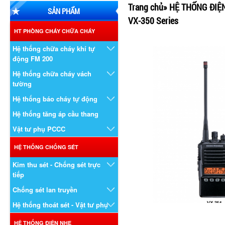
Trang chủ
»
HỆ THỐNG ĐIỆ
SẢN PHẨM
VX-350 Series
HT PHÒNG CHÁY CHỮA CHÁY
Hệ thống chữa cháy khí tự
động FM 200
Hệ thống chữa cháy vách
tường
Hệ thống báo cháy tự động
Hệ thống tăng áp cầu thang
Vật tư phụ PCCC
HỆ THỐNG CHỐNG SÉT
Kim thu sét - Chống sét trực
tiếp
Chống sét lan truyền
Hệ thống thoát sét - Vật tư phụ
HỆ THỐNG ĐIỆN NHẸ