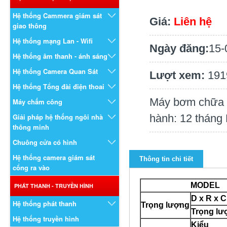
Hệ thống Cammera giám sát
Giá:
Liên hệ
giao thông
Hệ thống mạng Lan - Wifi
Ngày đăng:
15-
Hệ thống âm thanh - ánh sáng
Hệ thống Camera Quan Sát
Lượt xem:
191
Hệ thống Tổng đài điện thoai
Máy bơm chữ
Máy chấm công
Giải pháp hệ thống ngôi nhà
hành: 12 tháng
thông minh
Chuông cửa có hình
Hệ thống camera giám sát
Thông tin chi tiết
cổng ra vào
MODEL
PHÁT THANH - TRUYỀN HÌNH
D x R x 
Hệ thống phát thanh
Trọng lượng
Trọng lư
Hệ thống truyền hình
Kiểu