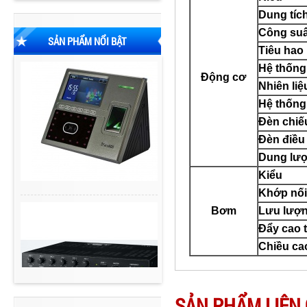
Dung tíc
Công suất
SẢN PHẨM NỔI BẬT
Tiêu hao 
Hệ thống
Động cơ
Nhiên li
Hệ thống
Đèn chiế
Đèn điều
Dung lượ
Kiểu
Khớp nối
Bơm
Lưu lượn
Đẩy cao t
Chiều cao
SẢN PHẨM LIÊN