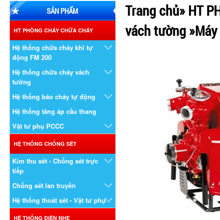
Trang chủ
»
HT P
SẢN PHẨM
vách tường
»
Máy
HT PHÒNG CHÁY CHỮA CHÁY
Hệ thống chữa cháy khí tự
động FM 200
Hệ thống chữa cháy vách
tường
Hệ thống báo cháy tự động
Hệ thống tăng áp cầu thang
Vật tư phụ PCCC
HỆ THỐNG CHỐNG SÉT
Kim thu sét - Chống sét trực
tiếp
Chống sét lan truyền
Hệ thống thoát sét - Vật tư phụ
HỆ THỐNG ĐIỆN NHẸ