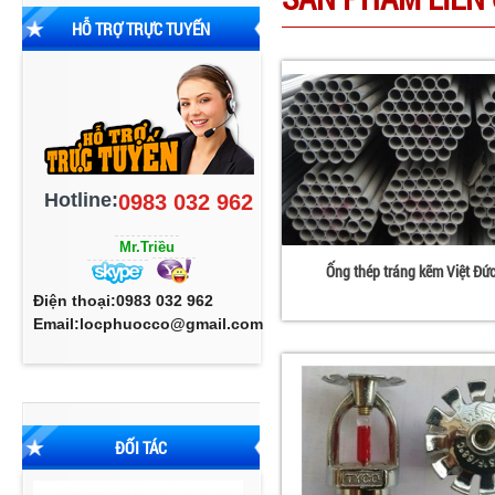
HỖ TRỢ TRỰC TUYẾN
Hotline:
0983 032 962
Mr.Triều
Ống thép tráng kẽm Việt Đứ
Điện thoại:0983 032 962
Email:locphuocco@gmail.com
ĐỐI TÁC