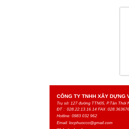
CÔNG TY TNHH XÂY DỰNG 
Trụ sở:
127 đường TTN05, P.Tân Thới 
ĐT : 028.22.13.16.14 FAX :028.36367
Hotline: 0983 032 962
Email: locphuocco@gmail.com