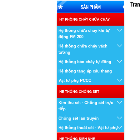
Tra
SẢN PHẨM
HT PHÒNG CHÁY CHỮA CHÁY
Hệ thống chữa cháy khí tự
động FM 200
Hệ thống chữa cháy vách
tường
Hệ thống báo cháy tự động
Hệ thống tăng áp cầu thang
Vật tư phụ PCCC
HỆ THỐNG CHỐNG SÉT
Kim thu sét - Chống sét trực
tiếp
Chống sét lan truyền
Hệ thống thoát sét - Vật tư phụ
HỆ THỐNG ĐIỆN NHẸ