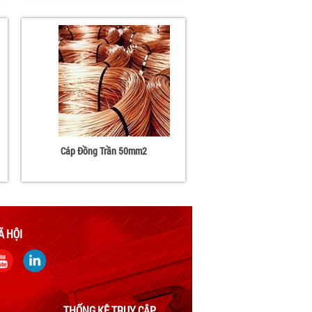
Cáp Đồng Trần 50mm2
Ã HỘI
THỐNG KÊ TRUY CẬP