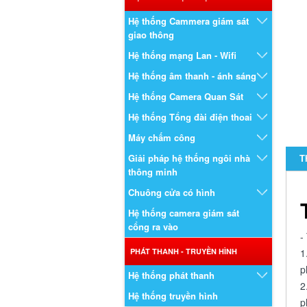
Hệ thống Cammera giám sát
giao thông
Hệ thống mạng Lan - Wifi
Hệ thống âm thanh - ánh sáng
Hệ thống Camera Quan Sát
Hệ thống Tổng đài điện thoai
Máy chấm công
Giải pháp hệ thống ngôi nhà
T
thông minh
Chuông cửa có hình
Hệ thống camera giám sát
cổng ra vào
-
PHÁT THANH - TRUYỀN HÌNH
1
p
Hệ thống phát thanh
2
Hệ thống truyền hình
p