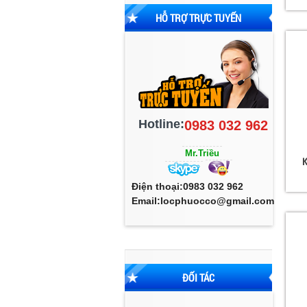
HỖ TRỢ TRỰC TUYẾN
Hotline:
0983 032 962
Mr.Triều
K
Điện thoại:0983 032 962
Email:locphuocco@gmail.com
ĐỐI TÁC