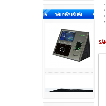
-
+
SẢN PHẨM NỔI BẬT
+
+
SẢN