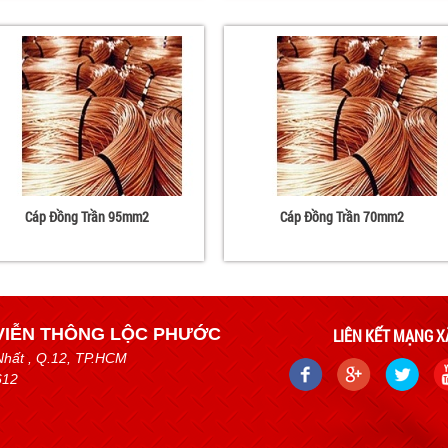
Cáp Đồng Trần 95mm2
Cáp Đồng Trần 70mm2
VIỄN THÔNG LỘC PHƯỚC
LIÊN KẾT MẠNG X
Nhất
, Q.12, TP.HCM
612