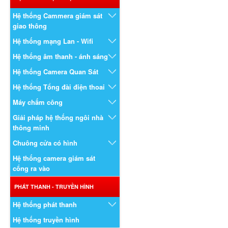
Hệ thống Cammera giám sát
giao thông
Hệ thống mạng Lan - Wifi
Hệ thống âm thanh - ánh sáng
Hệ thống Camera Quan Sát
Hệ thống Tổng đài điện thoai
Máy chấm công
Giải pháp hệ thống ngôi nhà
thông minh
Chuông cửa có hình
Hệ thống camera giám sát
cổng ra vào
PHÁT THANH - TRUYỀN HÌNH
Hệ thống phát thanh
Hệ thống truyền hình