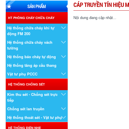
CÁP TRUYỀN TÍN HIỆU 
SẢN PHẨM
HT PHÒNG CHÁY CHỮA CHÁY
Nội dung đang cập nhật...
Hệ thống chữa cháy khí tự
động FM 200
Hệ thống chữa cháy vách
tường
Hệ thống báo cháy tự động
Hệ thống tăng áp cầu thang
Vật tư phụ PCCC
HỆ THỐNG CHỐNG SÉT
Kim thu sét - Chống sét trực
tiếp
Chống sét lan truyền
Hệ thống thoát sét - Vật tư phụ
HỆ THỐNG ĐIỆN NHẸ