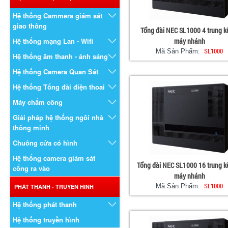
Hệ thống Cammera giám sát
giao thông
Tổng đài NEC SL1000 4 trung k
Hệ thống mạng Lan - Wifi
máy nhánh
SL1000
Mã Sản Phẩm:
Hệ thống âm thanh - ánh sáng
Hệ thống Camera Quan Sát
Hệ thống Tổng đài điện thoai
Máy chấm công
Giải pháp hệ thống ngôi nhà
thông minh
Chuông cửa có hình
Hệ thống camera giám sát
Tổng đài NEC SL1000 16 trung k
cổng ra vào
máy nhánh
SL1000
Mã Sản Phẩm:
PHÁT THANH - TRUYỀN HÌNH
Hệ thống phát thanh
Hệ thống truyền hình