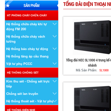
TỔNG ĐÀI ĐIỆN THOẠI N
SẢN PHẨM
HT PHÒNG CHÁY CHỮA CHÁY
Hệ thống chữa cháy khí tự
động FM 200
Hệ thống chữa cháy vách
tường
Hệ thống báo cháy tự động
Hệ thống tăng áp cầu thang
Tổng đài NEC SL1000 4 trung kế
Vật tư phụ PCCC
nhánh
SL1000
Mã Sản Phẩm:
HỆ THỐNG CHỐNG SÉT
Kim thu sét - Chống sét trực
tiếp
Chống sét lan truyền
Hệ thống thoát sét - Vật tư phụ
HỆ THỐNG ĐIỆN NHẸ