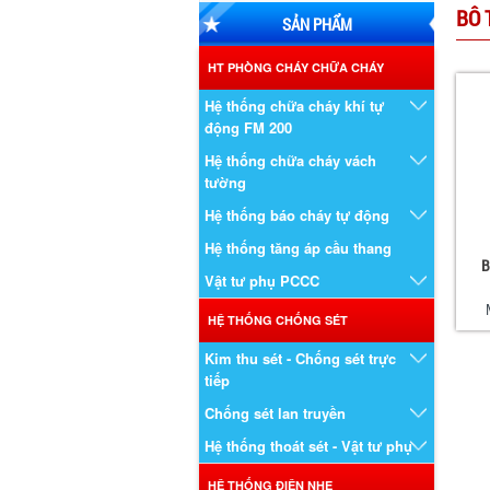
BÔ 
SẢN PHẨM
HT PHÒNG CHÁY CHỮA CHÁY
Hệ thống chữa cháy khí tự
động FM 200
Hệ thống chữa cháy vách
tường
Hệ thống báo cháy tự động
Hệ thống tăng áp cầu thang
B
Vật tư phụ PCCC
HỆ THỐNG CHỐNG SÉT
Kim thu sét - Chống sét trực
tiếp
Chống sét lan truyền
Hệ thống thoát sét - Vật tư phụ
HỆ THỐNG ĐIỆN NHẸ