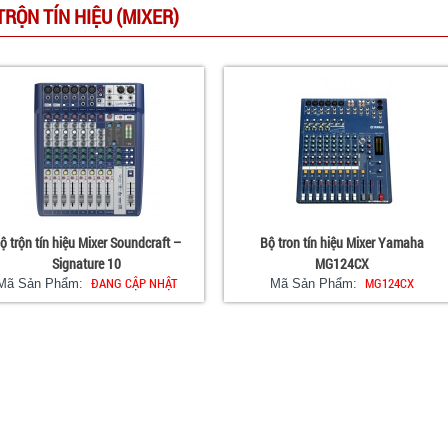
TRỘN TÍN HIỆU (MIXER)
ộ trộn tín hiệu Mixer Soundcraft –
Bộ tron tín hiệu Mixer Yamaha
Signature 10
MG124CX
ĐANG CẬP NHẬT
MG124CX
Mã Sản Phẩm:
Mã Sản Phẩm: