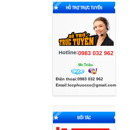
HỖ TRỢ TRỰC TUYẾN
Hotline:
0983 032 962
Mr.Triều
Điện thoại:0983 032 962
Email:locphuocco@gmail.com
ĐỐI TÁC