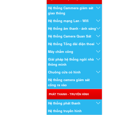
Hệ thống Cammera giám sát
giao thông
Hệ thống mạng Lan - Wifi
Hệ thống âm thanh - ánh sáng
Hệ thống Camera Quan Sát
Hệ thống Tổng đài điện thoai
Máy chấm công
Giải pháp hệ thống ngôi nhà
thông minh
Chuông cửa có hình
Hệ thống camera giám sát
cổng ra vào
PHÁT THANH - TRUYỀN HÌNH
Hệ thống phát thanh
Hệ thống truyền hình