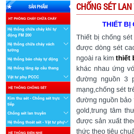
CHỐNG SÉT LAN
SẢN PHẨM
HT PHÒNG CHÁY CHỮA CHÁY
THIẾT B
Hệ thống chữa cháy khí tự
động FM 200
Thiết bị chống sé
Hệ thống chữa cháy vách
được dòng sét cao 
tường
ngoài ra kim
thiết
Hệ thống báo cháy tự động
khác nhau ứng vớ
Hệ thống tăng áp cầu thang
Vật tư phụ PCCC
đường nguồn 3 ph
HỆ THỐNG CHỐNG SÉT
mạng,chống sét trê
Kim thu sét - Chống sét trực
đường nguồn bảo vệ
tiếp
gold,trung tâm t
Chống sét lan truyền
được sản xuất the
Hệ thống thoát sét - Vật tư phụ
thức theo tiêu chu
HỆ THỐNG ĐIỆN NHẸ