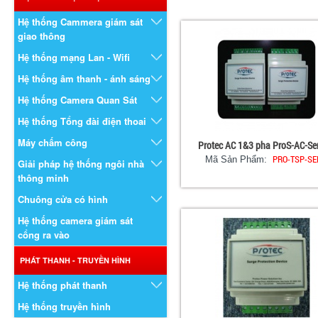
Hệ thống Cammera giám sát
giao thông
Hệ thống mạng Lan - Wifi
Hệ thống âm thanh - ánh sáng
Hệ thống Camera Quan Sát
Hệ thống Tổng đài điện thoai
Máy chấm công
Protec AC 1&3 pha ProS-AC-Se
PRO-TSP-SE
Mã Sản Phẩm:
Giải pháp hệ thống ngôi nhà
thông minh
Chuông cửa có hình
Hệ thống camera giám sát
cổng ra vào
PHÁT THANH - TRUYỀN HÌNH
Hệ thống phát thanh
Hệ thống truyền hình