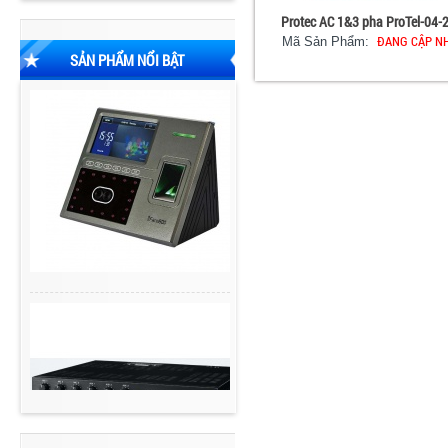
Protec AC 1&3 pha ProTel-04-
ĐANG CẬP N
Mã Sản Phẩm:
SẢN PHẨM NỔI BẬT