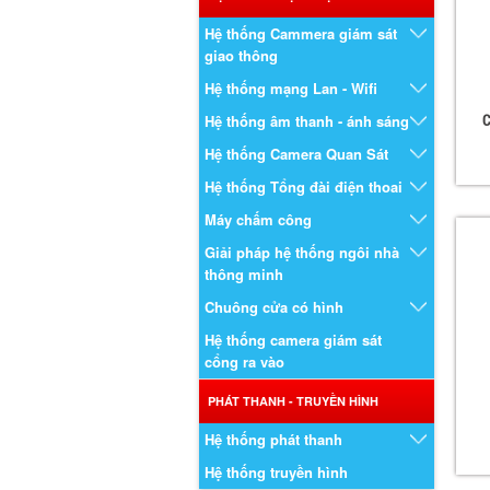
Hệ thống Cammera giám sát
giao thông
Hệ thống mạng Lan - Wifi
C
Hệ thống âm thanh - ánh sáng
Hệ thống Camera Quan Sát
Hệ thống Tổng đài điện thoai
Máy chấm công
Giải pháp hệ thống ngôi nhà
thông minh
Chuông cửa có hình
Hệ thống camera giám sát
cổng ra vào
PHÁT THANH - TRUYỀN HÌNH
Hệ thống phát thanh
Hệ thống truyền hình