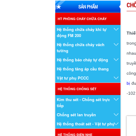
CHỐ
SẢN PHẨM
HT PHÒNG CHÁY CHỮA CHÁY
Hệ thống chữa cháy khí tự
Thiế
động FM 200
tron
Hệ thống chữa cháy vách
tường
nhau
Hệ thống báo cháy tự động
truy
Hệ thống tăng áp cầu thang
công
Vật tư phụ PCCC
bị
đư
HỆ THỐNG CHỐNG SÉT
-102
Kim thu sét - Chống sét trực
tiếp
Chống sét lan truyền
Hệ thống thoát sét - Vật tư phụ
HỆ THỐNG ĐIỆN NHẸ