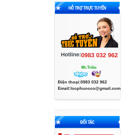
HỖ TRỢ TRỰC TUYẾN
Hotline:
0983 032 962
Mr.Triều
Điện thoại:0983 032 962
Email:locphuocco@gmail.com
ĐỐI TÁC