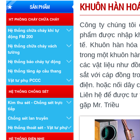
KHUÔN HÀN HOÁ
SẢN PHẨM
HT PHÒNG CHÁY CHỮA CHÁY
Công ty chúng tôi
Hệ thống chữa cháy khí tự
phẩm được nhập kh
động FM 200
tế.
Khuôn hàn hóa n
Hệ thống chữa cháy vách
tường
trong một khuôn hà
Hệ thống báo cháy tự động
các vật liệu như đồ
Hệ thống tăng áp cầu thang
sắt với cáp đồng tr
Vật tư phụ PCCC
điện. hoặc nối dây 
HỆ THỐNG CHỐNG SÉT
Liên hệ để được t
Kim thu sét - Chống sét trực
gặp Mr. Triều
tiếp
Chống sét lan truyền
Hệ thống thoát sét - Vật tư phụ
HỆ THỐNG ĐIỆN NHẸ