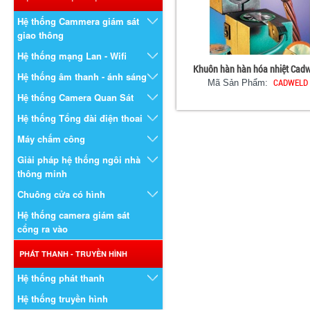
Hệ thống Cammera giám sát
giao thông
Hệ thống mạng Lan - Wifi
Khuôn hàn hàn hóa nhiệt Cadw
Hệ thống âm thanh - ánh sáng
CADWELD
Mã Sản Phẩm:
Hệ thống Camera Quan Sát
Hệ thống Tổng đài điện thoai
Máy chấm công
Giải pháp hệ thống ngôi nhà
thông minh
Chuông cửa có hình
Hệ thống camera giám sát
cổng ra vào
PHÁT THANH - TRUYỀN HÌNH
Hệ thống phát thanh
Hệ thống truyền hình