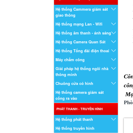
Hệ thống Cammera giám sát
giao thông
Hệ thống mạng Lan - Wifi
Hệ thống âm thanh - ánh sáng
Hệ thống Camera Quan Sát
Hệ thống Tổng đài điện thoai
Máy chấm công
Giải pháp hệ thống ngôi nhà
thông minh
Côn
Chuông cửa có hình
côn
Hệ thống camera giám sát
Mọi
cổng ra vào
Phò
PHÁT THANH - TRUYỀN HÌNH
Hệ thống phát thanh
Hệ thống truyền hình