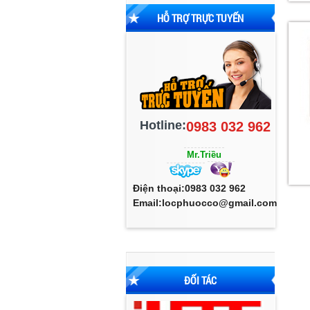
HỖ TRỢ TRỰC TUYẾN
Hotline:
0983 032 962
Mr.Triều
Điện thoại:0983 032 962
Email:locphuocco@gmail.com
ĐỐI TÁC