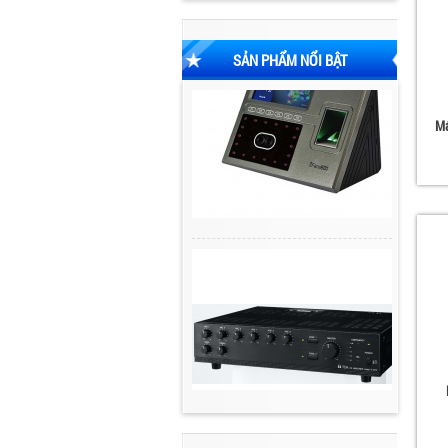
SẢN PHẨM NỔI BẬT
Má