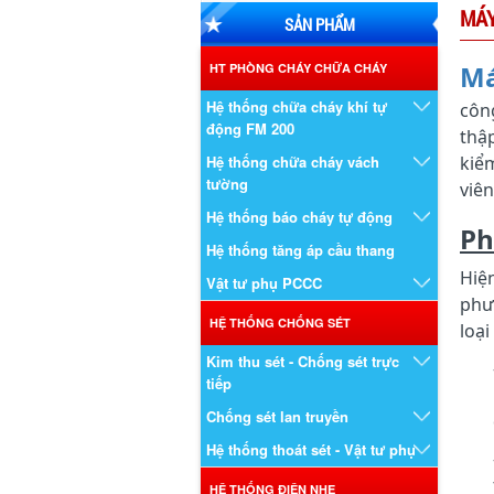
MÁ
SẢN PHẨM
M
HT PHÒNG CHÁY CHỮA CHÁY
Hệ thống chữa cháy khí tự
côn
động FM 200
thậ
Hệ thống chữa cháy vách
kiể
tường
viên
Hệ thống báo cháy tự động
Ph
Hệ thống tăng áp cầu thang
Hiệ
Vật tư phụ PCCC
phư
HỆ THỐNG CHỐNG SÉT
loạ
Kim thu sét - Chống sét trực
tiếp
Chống sét lan truyền
Hệ thống thoát sét - Vật tư phụ
HỆ THỐNG ĐIỆN NHẸ