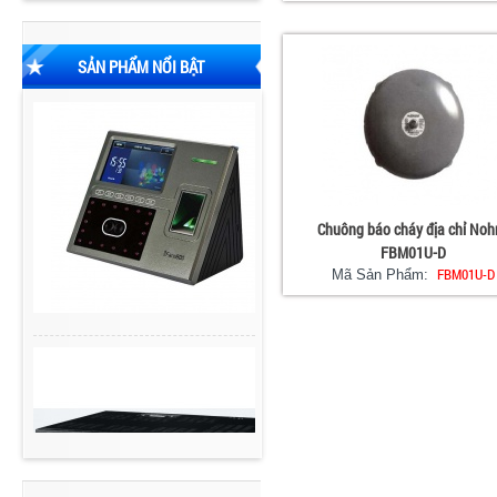
SẢN PHẨM NỔI BẬT
Chuông báo cháy địa chỉ Noh
FBM01U-D
FBM01U-D
Mã Sản Phẩm: