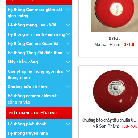
Hệ thống Cammera giám sát
giao thông
Hệ thống mạng Lan - Wifi
Hệ thống âm thanh - ánh sáng
GST-JL
Hệ thống Camera Quan Sát
GST-JL
Mã Sản Phẩm:
Hệ thống Tổng đài điện thoai
Máy chấm công
Giải pháp hệ thống ngôi nhà
thông minh
Chuông cửa có hình
Hệ thống camera giám sát
cổng ra vào
PHÁT THANH - TRUYỀN HÌNH
Chuông báo cháy tiêu chuẩn UL 
Hệ thống phát thanh
FBB-150K
Mã Sản Phẩm:
Hệ thống truyền hình