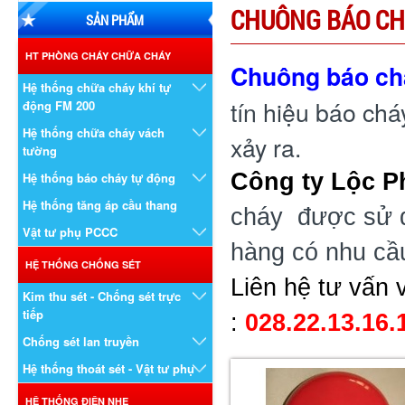
CHUÔNG BÁO C
SẢN PHẨM
HT PHÒNG CHÁY CHỮA CHÁY
Chuông báo ch
Hệ thống chữa cháy khí tự
tín hiệu báo ch
động FM 200
Hệ thống chữa cháy vách
xảy ra.
tường
Công ty Lộc 
Hệ thống báo cháy tự động
Hệ thống tăng áp cầu thang
cháy được sử d
Vật tư phụ PCCC
hàng có nhu cầu
HỆ THỐNG CHỐNG SÉT
Liên hệ tư vấn 
Kim thu sét - Chống sét trực
tiếp
:
028.22.13.16.
Chống sét lan truyền
Hệ thống thoát sét - Vật tư phụ
HỆ THỐNG ĐIỆN NHẸ