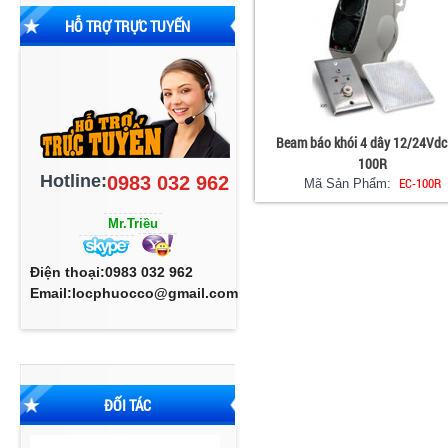
HỖ TRỢ TRỰC TUYẾN
Beam báo khói 4 dây 12/24Vdc
100R
Hotline:
0983 032 962
EC-100R
Mã Sản Phẩm:
Mr.Triều
Điện thoại:0983 032 962
Email:locphuocco@gmail.com
ĐỐI TÁC