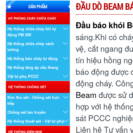
ĐẦU DÒ BEAM B
SẢN PHẨM
HT PHÒNG CHÁY CHỮA CHÁY
Đầu báo khói 
Hệ thống chữa cháy khí tự
sáng.Khi có cháy
động FM 200
Hệ thống chữa cháy vách
vệ, cắt ngang đ
tường
tín hiệu hồng ng
Hệ thống báo cháy tự động
Hệ thống tăng áp cầu thang
báo động được đ
Vật tư phụ PCCC
động cháy. Công
HỆ THỐNG CHỐNG SÉT
Beam
được sử dụ
Kim thu sét - Chống sét trực
tiếp
hợp với hệ thốn
Chống sét lan truyền
sát PCCC nghiệm
Hệ thống thoát sét - Vật tư phụ
Liên hệ Tư vấn 
HỆ THỐNG ĐIỆN NHẸ