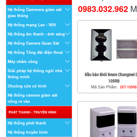
Mr
0983.032.962
Hệ thống Cammera giám sát
giao thông
Hệ thống mạng Lan - Wifi
Hệ thống âm thanh - ánh sáng
Hệ thống Camera Quan Sát
Hệ thống Tổng đài điện thoai
Máy chấm công
Giải pháp hệ thống ngôi nhà
Đầu báo khói Beam Chungmei 
thông minh
105RB
Chuông cửa có hình
DET-105RB
Mã Sản Phẩm:
Hệ thống camera giám sát
cổng ra vào
PHÁT THANH - TRUYỀN HÌNH
Hệ thống phát thanh
Hệ thống truyền hình