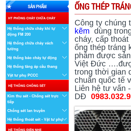
ỐNG THÉP TRÁN
SẢN PHẨM
HT PHÒNG CHÁY CHỮA CHÁY
Công ty chúng tô
Hệ thống chữa cháy khí tự
kẽm
dùng trong
động FM 200
cháy, cấp thoá
Hệ thống chữa cháy vách
ống thép tráng 
tường
phẫm được sản x
Hệ thống báo cháy tự động
Việt Đức ….đượ
Hệ thống tăng áp cầu thang
trong thời gian
Vật tư phụ PCCC
chuẩn quốc tế 
HỆ THỐNG CHỐNG SÉT
Liên hệ tư vấn 
DĐ
0983.032.
Kim thu sét - Chống sét trực
tiếp
Chống sét lan truyền
Hệ thống thoát sét - Vật tư phụ
HỆ THỐNG ĐIỆN NHẸ