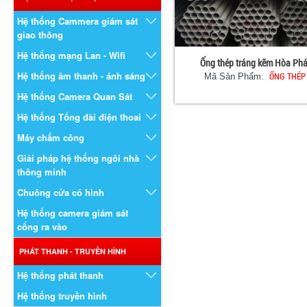
Hệ thống Cammera giám sát
giao thông
Hệ thống mạng Lan - Wifi
Ống thép tráng kẽm Hòa Phá
Hệ thống âm thanh - ánh sáng
ỐNG THÉP
Mã Sản Phẩm:
Hệ thống Camera Quan Sát
Hệ thống Tổng đài điện thoai
Máy chấm công
Giải pháp hệ thống ngôi nhà
thông minh
Chuông cửa có hình
Hệ thống camera giám sát
cổng ra vào
PHÁT THANH - TRUYỀN HÌNH
Hệ thống phát thanh
Hệ thống truyền hình