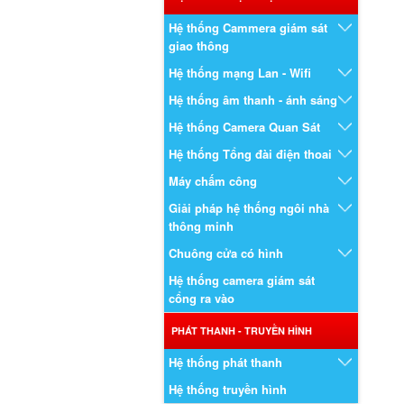
Hệ thống Cammera giám sát
giao thông
Hệ thống mạng Lan - Wifi
Hệ thống âm thanh - ánh sáng
Hệ thống Camera Quan Sát
Hệ thống Tổng đài điện thoai
Máy chấm công
Giải pháp hệ thống ngôi nhà
thông minh
Chuông cửa có hình
Hệ thống camera giám sát
cổng ra vào
PHÁT THANH - TRUYỀN HÌNH
Hệ thống phát thanh
Hệ thống truyền hình