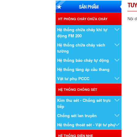
TU
SẢN PHẨM
HT PHÒNG CHÁY CHỮA CHÁY
Nội d
Hệ thống chữa cháy khí tự
động FM 200
Hệ thống chữa cháy vách
tường
Hệ thống báo cháy tự động
Hệ thống tăng áp cầu thang
Vật tư phụ PCCC
HỆ THỐNG CHỐNG SÉT
Kim thu sét - Chống sét trực
tiếp
Chống sét lan truyền
Hệ thống thoát sét - Vật tư phụ
HỆ THỐNG ĐIỆN NHẸ