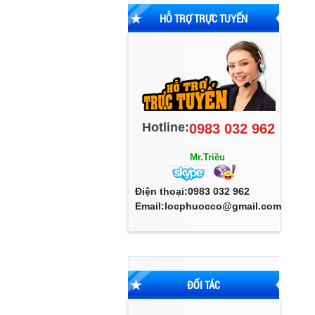
HỖ TRỢ TRỰC TUYẾN
Hotline:
0983 032 962
Mr.Triều
Điện thoại:0983 032 962
Email:locphuocco@gmail.com
ĐỐI TÁC