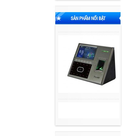
SẢN PHẨM NỔI BẬT